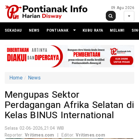
09 Agu 2026
SEKADAU
NEWS
PONTIANAK
KUBU RAYA
MELAWI
SI
Home
News
Mengupas Sektor
Perdagangan Afrika Selatan di
Kelas BINUS International
Selasa 02-06-2026,21:04 WIB
Reporter:
Vritimes.com
|
Editor:
Vritimes.com