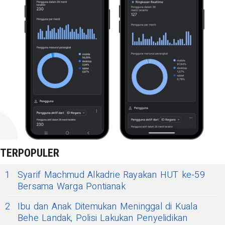
TERPOPULER
1
Syarif Machmud Alkadrie Rayakan HUT ke-59
Bersama Warga Pontianak
2
Ibu dan Anak Ditemukan Meninggal di Kuala
Behe Landak, Polisi Lakukan Penyelidikan