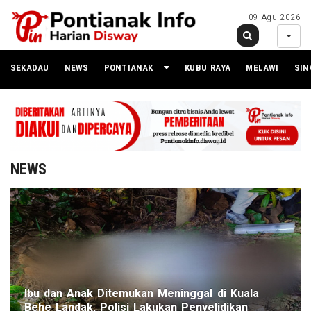
09 Agu 2026
SEKADAU
NEWS
PONTIANAK
KUBU RAYA
MELAWI
SI
NEWS
Ibu dan Anak Ditemukan Meninggal di Kuala
Behe Landak, Polisi Lakukan Penyelidikan