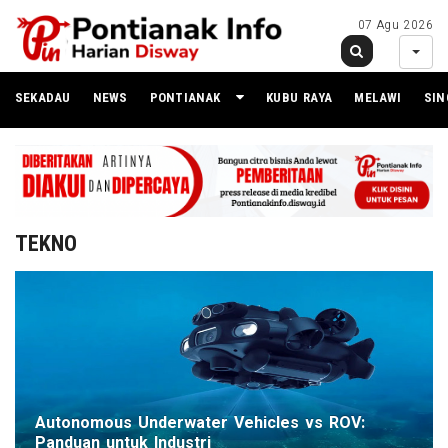
07 Agu 2026
SEKADAU
NEWS
PONTIANAK
KUBU RAYA
MELAWI
SI
TEKNO
Autonomous Underwater Vehicles vs ROV:
Panduan untuk Industri