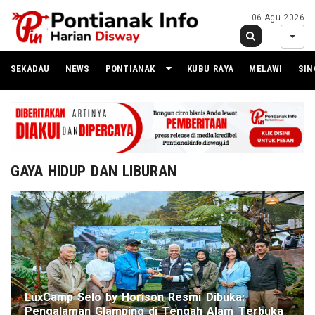
06 Agu 2026
SEKADAU
NEWS
PONTIANAK
KUBU RAYA
MELAWI
SI
GAYA HIDUP DAN LIBURAN
LuxCamp Selo by Horison Resmi Dibuka:
Pengalaman Glamping di Tengah Alam Terbuka