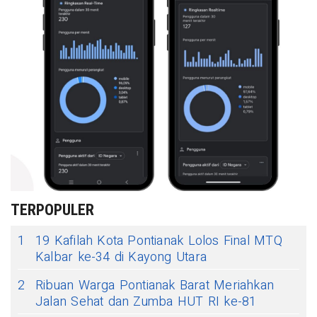
TERPOPULER
1
19 Kafilah Kota Pontianak Lolos Final MTQ
Kalbar ke-34 di Kayong Utara
2
Ribuan Warga Pontianak Barat Meriahkan
Jalan Sehat dan Zumba HUT RI ke-81