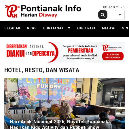
08 Agu 2026
SEKADAU
NEWS
PONTIANAK
KUBU RAYA
MELAWI
SI
HOTEL, RESTO, DAN WISATA
Hari Anak Nasional 2026, Novotel Pontianak
Hadirkan Kids Activity dan Puppet Show