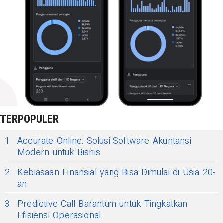
TERPOPULER
1
Accurate Online: Solusi Software Akuntansi
Modern untuk Bisnis
2
Kebiasaan Finansial yang Bisa Dimulai di Usia 20-
an
3
Predictive Call Barantum untuk Tingkatkan
Efisiensi Operasional