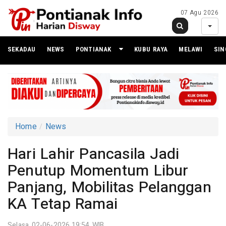
07 Agu 2026
SEKADAU
NEWS
PONTIANAK
KUBU RAYA
MELAWI
SI
Home
News
Hari Lahir Pancasila Jadi
Penutup Momentum Libur
Panjang, Mobilitas Pelanggan
KA Tetap Ramai
Selasa 02-06-2026,19:54 WIB