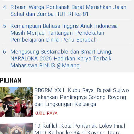
4
Ribuan Warga Pontianak Barat Meriahkan Jalan
Sehat dan Zumba HUT RI ke-81
5
Kemampuan Bahasa Inggris Anak Indonesia
Masih Menjadi Tantangan, Pendekatan
Pembelajaran Dinilai Perlu Berubah
6
Mengusung Sustainable dan Smart Living,
NARALOKA 2026 Hadirkan Karya Terbaik
Mahasiswa BINUS @Malang
PILIHAN
BBGRM XXIII Kubu Raya, Bupati Sujiwo
Tekankan Pentingnya Gotong Royong
dari Lingkungan Keluarga
KUBU RAYA
19 Kafilah Kota Pontianak Lolos Final
MTQ Kalbar ke-34 di Kayong Utara