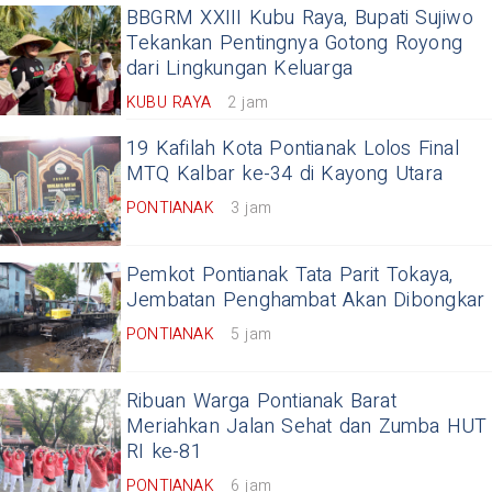
BBGRM XXIII Kubu Raya, Bupati Sujiwo
Tekankan Pentingnya Gotong Royong
dari Lingkungan Keluarga
KUBU RAYA
2 jam
19 Kafilah Kota Pontianak Lolos Final
MTQ Kalbar ke-34 di Kayong Utara
PONTIANAK
3 jam
Pemkot Pontianak Tata Parit Tokaya,
Jembatan Penghambat Akan Dibongkar
PONTIANAK
5 jam
Ribuan Warga Pontianak Barat
Meriahkan Jalan Sehat dan Zumba HUT
RI ke-81
PONTIANAK
6 jam