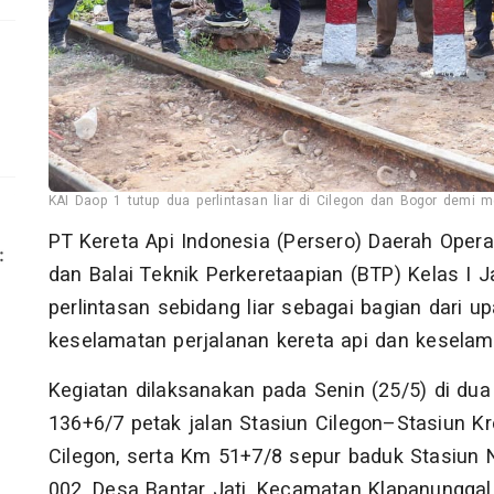
KAI Daop 1 tutup dua perlintasan liar di Cilegon dan Bogor demi m
PT Kereta Api Indonesia (Persero) Daerah Oper
dan Balai Teknik Perkeretaapian (BTP) Kelas I
perlintasan sebidang liar sebagai bagian dari 
keselamatan perjalanan kereta api dan keselamat
Kegiatan dilaksanakan pada Senin (25/5) di dua t
136+6/7 petak jalan Stasiun Cilegon–Stasiun 
Cilegon, serta Km 51+7/8 sepur baduk Stasiun
002, Desa Bantar Jati, Kecamatan Klapanunggal