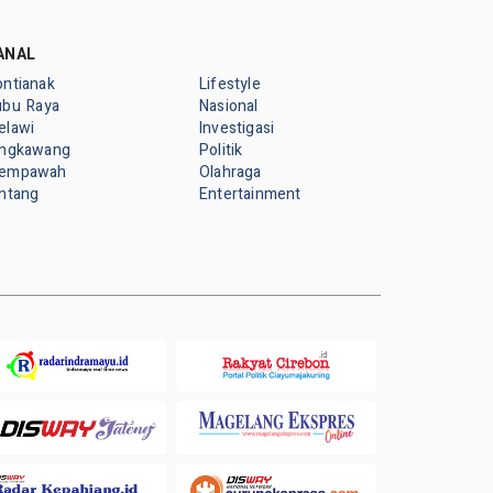
ANAL
ontianak
Lifestyle
ubu Raya
Nasional
elawi
Investigasi
ingkawang
Politik
empawah
Olahraga
intang
Entertainment