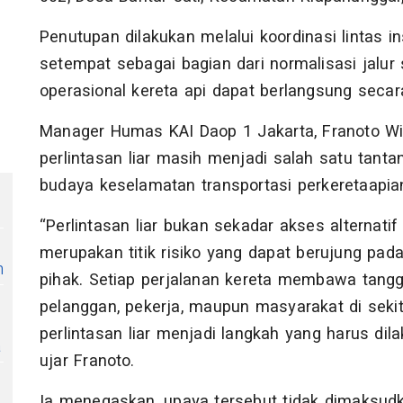
Penutupan dilakukan melalui koordinasi lintas 
setempat sebagai bagian dari normalisasi jalur 
operasional kereta api dapat berlangsung secar
Manager Humas KAI Daop 1 Jakarta, Franoto 
perlintasan liar masih menjadi salah satu ta
budaya keselamatan transportasi perkeretaapia
“Perlintasan liar bukan sekadar akses alternati
merupakan titik risiko yang dapat berujung p
n
pihak. Setiap perjalanan kereta membawa tang
pelanggan, pekerja, maupun masyarakat di sekita
perlintasan liar menjadi langkah yang harus dil
a
ujar Franoto.
Ia menegaskan, upaya tersebut tidak dimaksud