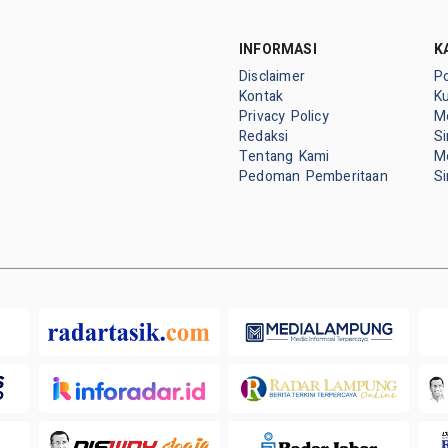
INFORMASI
K
Disclaimer
P
Kontak
K
Privacy Policy
M
Redaksi
S
Tentang Kami
M
Pedoman Pemberitaan
S