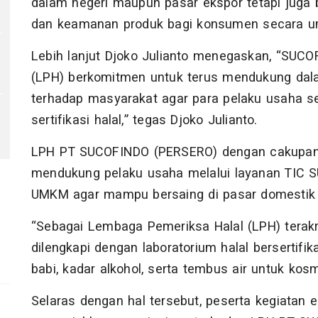
dalam negeri maupun pasar ekspor tetapi juga b
dan keamanan produk bagi konsumen secara umu
Lebih lanjut Djoko Julianto menegaskan, “SUC
(LPH) berkomitmen untuk terus mendukung dal
terhadap masyarakat agar para pelaku usaha 
sertifikasi halal,” tegas Djoko Julianto.
LPH PT SUCOFINDO (PERSERO) dengan cakupan l
mendukung pelaku usaha melalui layanan TIC S
UMKM agar mampu bersaing di pasar domestik 
“Sebagai Lembaga Pemeriksa Halal (LPH) terak
dilengkapi dengan laboratorium halal berserti
babi, kadar alkohol, serta tembus air untuk kosm
Selaras dengan hal tersebut, peserta kegiatan edu