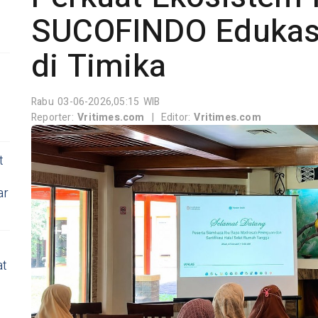
SUCOFINDO Edukas
di Timika
Rabu 03-06-2026,05:15 WIB
Reporter:
Vritimes.com
|
Editor:
Vritimes.com
t
ar
at