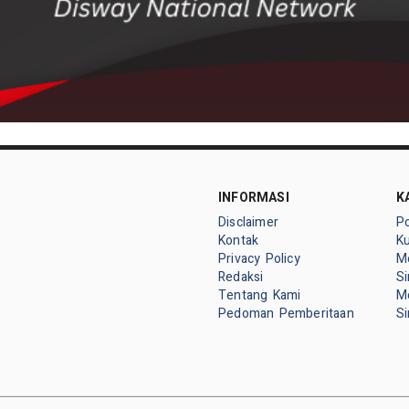
INFORMASI
K
Disclaimer
P
Kontak
K
Privacy Policy
M
Redaksi
S
Tentang Kami
M
Pedoman Pemberitaan
S