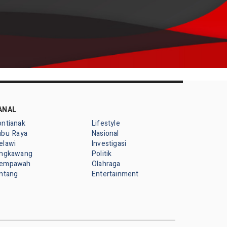
ANAL
ontianak
Lifestyle
ubu Raya
Nasional
elawi
Investigasi
ingkawang
Politik
empawah
Olahraga
intang
Entertainment