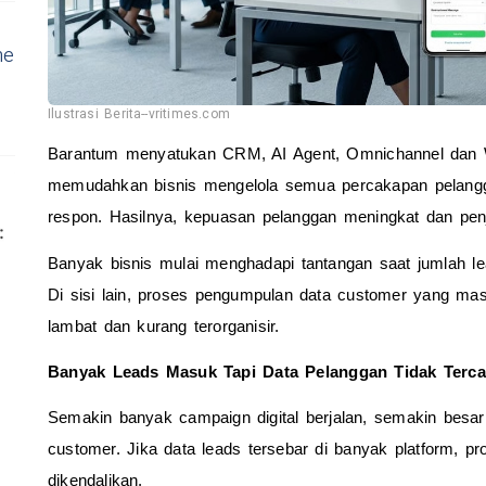
ne
Ilustrasi Berita--vritimes.com
Barantum menyatukan CRM, AI Agent, Omnichannel dan W
memudahkan bisnis mengelola semua percakapan pelangga
respon. Hasilnya, kepuasan pelanggan meningkat dan penju
Banyak bisnis mulai menghadapi tantangan saat jumlah lead
Di sisi lain, proses pengumpulan data customer yang mas
lambat dan kurang terorganisir.
Banyak Leads Masuk Tapi Data Pelanggan Tidak Terca
Semakin banyak campaign digital berjalan, semakin besar 
customer. Jika data leads tersebar di banyak platform, pro
dikendalikan.