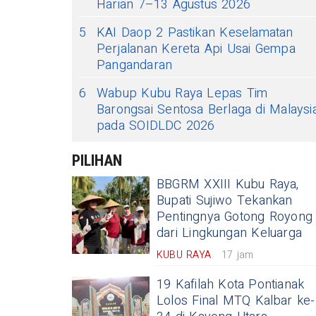
Harian 7–13 Agustus 2026
5
KAI Daop 2 Pastikan Keselamatan
Perjalanan Kereta Api Usai Gempa
Pangandaran
6
Wabup Kubu Raya Lepas Tim
Barongsai Sentosa Berlaga di Malaysi
pada SOIDLDC 2026
PILIHAN
BBGRM XXIII Kubu Raya,
Bupati Sujiwo Tekankan
Pentingnya Gotong Royong
dari Lingkungan Keluarga
KUBU RAYA
17 jam
19 Kafilah Kota Pontianak
Lolos Final MTQ Kalbar ke-