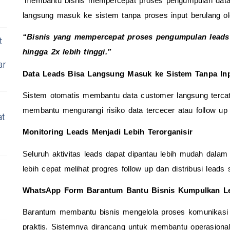
 membantu bisnis mempercepat proses pengumpulan data customer secara lebih praktis. Leads juga dapat 
langsung masuk ke sistem tanpa proses input berulang ol
“Bisnis yang mempercepat proses pengumpulan leads 
t
hingga 2x lebih tinggi.”
ar
Data Leads Bisa Langsung Masuk ke Sistem Tanpa In
Sistem otomatis membantu data customer langsung tercatat 
membantu mengurangi risiko data tercecer atau follow up 
at
Monitoring Leads Menjadi Lebih Terorganisir
Seluruh aktivitas leads dapat dipantau lebih mudah dalam
lebih cepat melihat progres follow up dan distribusi leads s
WhatsApp Form Barantum Bantu Bisnis Kumpulkan Lea
Barantum membantu bisnis mengelola proses komunikasi 
praktis. Sistemnya dirancang untuk membantu operasional 