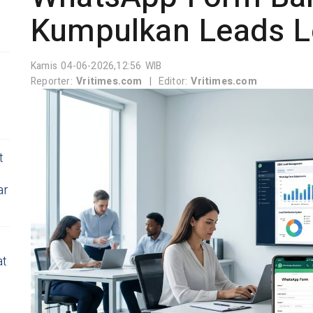
Kumpulkan Leads L
Kamis 04-06-2026,12:56 WIB
Reporter:
Vritimes.com
|
Editor:
Vritimes.com
t
ar
at