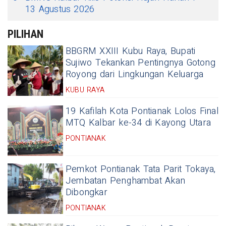
13 Agustus 2026
PILIHAN
BBGRM XXIII Kubu Raya, Bupati
Sujiwo Tekankan Pentingnya Gotong
Royong dari Lingkungan Keluarga
KUBU RAYA
19 Kafilah Kota Pontianak Lolos Final
MTQ Kalbar ke-34 di Kayong Utara
PONTIANAK
Pemkot Pontianak Tata Parit Tokaya,
Jembatan Penghambat Akan
Dibongkar
PONTIANAK