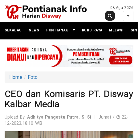
08 Agu 2026
SEKADAU
NEWS
PONTIANAK
KUBU RAYA
MELAWI
SI
Home
Foto
CEO dan Komisaris PT. Disway
Kalbar Media
Upload By:
Adhitya Pangestu Putra, S. Si
|
Jumat /
22-
12-2023,18:10 WIB