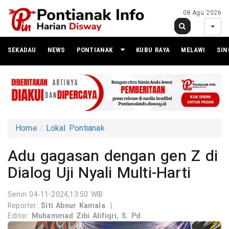
08 Agu 2026
SEKADAU
NEWS
PONTIANAK
KUBU RAYA
MELAWI
SI
Home
Lokal Pontianak
Adu gagasan dengan gen Z di
Dialog Uji Nyali Multi-Harti
Senin 04-11-2024,13:50 WIB
Reporter:
Siti Abnur Kamala
|
Editor:
Muhammad Zibi Alifiqri, S. Pd