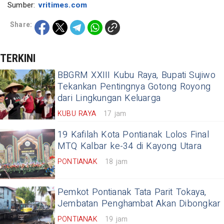
Sumber:
vritimes.com
Share:
TERKINI
BBGRM XXIII Kubu Raya, Bupati Sujiwo
Tekankan Pentingnya Gotong Royong
dari Lingkungan Keluarga
KUBU RAYA
17 jam
19 Kafilah Kota Pontianak Lolos Final
MTQ Kalbar ke-34 di Kayong Utara
PONTIANAK
18 jam
Pemkot Pontianak Tata Parit Tokaya,
Jembatan Penghambat Akan Dibongkar
PONTIANAK
19 jam