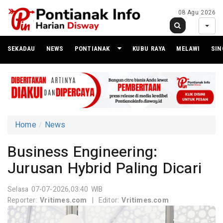
08 Agu 2026
SEKADAU
NEWS
PONTIANAK
KUBU RAYA
MELAWI
SI
Home
News
Business Engineering:
Jurusan Hybrid Paling Dicari
Selasa 07-07-2026,03:40 WIB
Reporter:
Vritimes.com
|
Editor:
Vritimes.com