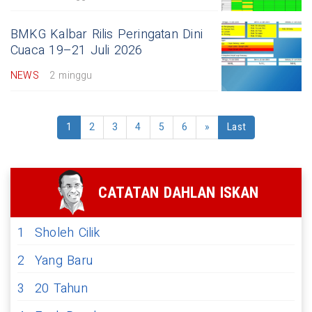
BMKG Kalbar Rilis Peringatan Dini
Cuaca 19–21 Juli 2026
NEWS
2 minggu
1
2
3
4
5
6
»
Last
CATATAN DAHLAN ISKAN
1
Sholeh Cilik
2
Yang Baru
3
20 Tahun