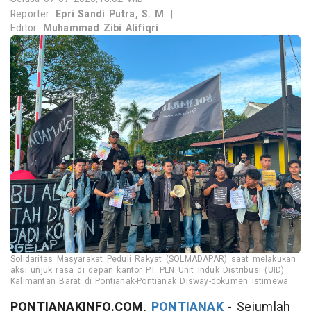
Reporter:
Epri Sandi Putra, S. M
|
Editor:
Muhammad Zibi Alifiqri
Solidaritas Masyarakat Peduli Rakyat (SOLMADAPAR) saat melakukan
aksi unjuk rasa di depan kantor PT PLN Unit Induk Distribusi (UID)
Kalimantan Barat di Pontianak-Pontianak Disway-dokumen istimewa
PONTIANAKINFO.COM,
PONTIANAK
- Sejumlah