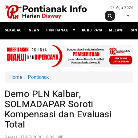
07 Agu 2026
SEKADAU
NEWS
PONTIANAK
KUBU RAYA
MELAWI
SI
Home
Pontianak
Demo PLN Kalbar,
SOLMADAPAR Soroti
Kompensasi dan Evaluasi
Total
Selasa 07-07-2026,18:02 WIB