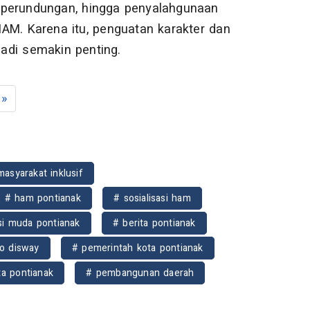
an, perundungan, hingga penyalahgunaan
AM. Karena itu, penguatan karakter dan
di semakin penting.
»
masyarakat inklusif
# ham pontianak
# sosialisasi ham
si muda pontianak
# berita pontianak
fo disway
# pemerintah kota pontianak
ta pontianak
# pembangunan daerah