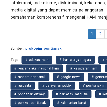
intoleransi, radikalisme, diskriminasi, kekeras
media digital yang dapat memicu pelanggaran H
pemahaman komprehensif mengenai HAM menja
1
2
Sumber:
prokopim pontianak
Tag:
# edukasi ham
# hak warga negara
# 
# rencana aksi nasional ham
# kesadaran ham
# ranham pontianak
# google news
# genera
# rusdalita
# pelayanan publik
# pontianak in
# pontianak disway
# hak asasi manusia
# ko
# pemkot pontianak
# kalimantan barat