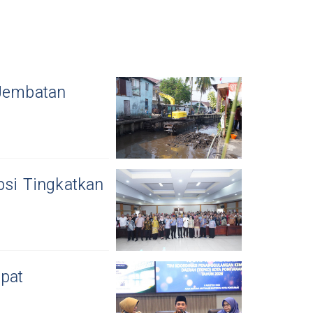
 Jembatan
psi Tingkatkan
epat