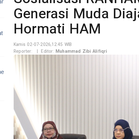
ar
Generasi Muda Dia
Hormati HAM
at
Kamis 02-07-2026,12:45 WIB
Reporter:
|
Editor:
Muhammad Zibi Alifiqri
ne