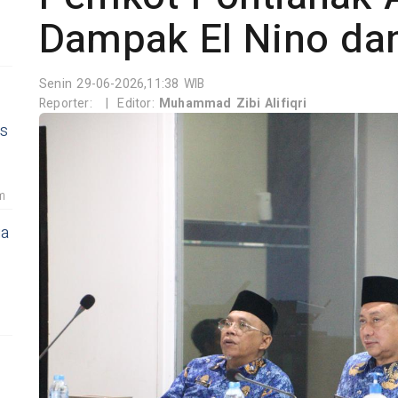
Dampak El Nino da
Senin 29-06-2026,11:38 WIB
Reporter:
|
Editor:
Muhammad Zibi Alifiqri
es
m
ia