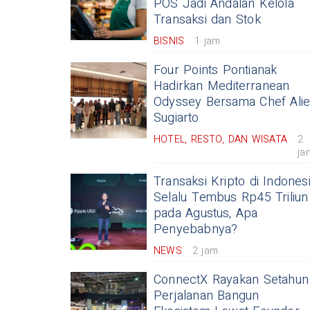
POS Jadi Andalan Kelola
Transaksi dan Stok
BISNIS
1 jam
Four Points Pontianak
Hadirkan Mediterranean
Odyssey Bersama Chef Ali
Sugiarto
HOTEL, RESTO, DAN WISATA
2
ja
Transaksi Kripto di Indones
Selalu Tembus Rp45 Triliun
pada Agustus, Apa
Penyebabnya?
NEWS
2 jam
ConnectX Rayakan Setahun
Perjalanan Bangun