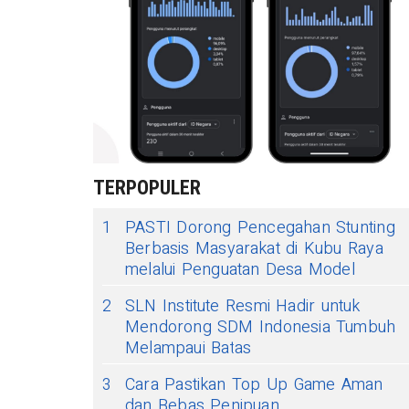
TERPOPULER
1
PASTI Dorong Pencegahan Stunting
Berbasis Masyarakat di Kubu Raya
melalui Penguatan Desa Model
2
SLN Institute Resmi Hadir untuk
Mendorong SDM Indonesia Tumbuh
Melampaui Batas
3
Cara Pastikan Top Up Game Aman
dan Bebas Penipuan