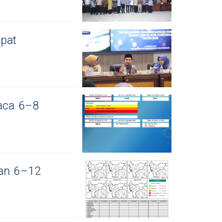
epat
uaca 6–8
ian 6–12