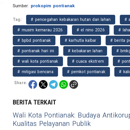
Sumber:
prokopim pontianak
Tag:
# pencegahan kebakaran hutan dan lahan
# a
# musim kemarau 2026
# el nino 2026
# lah
# bpbd pontianak
# karhutla kalbar
# berita p
# pontianak hari ini
# kebakaran lahan
# bmkg
# wali kota pontianak
# cuaca ekstrem
# pont
# mitigasi bencana
# pemkot pontianak
# kal
Share:
BERITA TERKAIT
Wali Kota Pontianak: Budaya Antikoru
Kualitas Pelayanan Publik