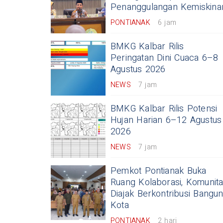
Penanggulangan Kemiskina
PONTIANAK
6 jam
BMKG Kalbar Rilis
Peringatan Dini Cuaca 6–8
Agustus 2026
NEWS
7 jam
BMKG Kalbar Rilis Potensi
Hujan Harian 6–12 Agustus
2026
NEWS
7 jam
Pemkot Pontianak Buka
Ruang Kolaborasi, Komunit
Diajak Berkontribusi Bangu
Kota
PONTIANAK
2 hari