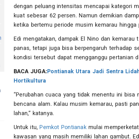
dengan peluang intensitas mencapai kategori m
kuat sebesar 62 persen. Namun demikian dampa
ketika bertemu periode musim kemarau hingga 
n
Edi mengatakan, dampak El Nino dan kemarau t
panas, tetapi juga bisa berpengaruh terhadap sek
kondisi tersebut dapat mengganggu pertanian d
a
BACA JUGA:
Pontianak Utara Jadi Sentra Lid
Hortikultura
a
“Perubahan cuaca yang tidak menentu ini bisa
bencana alam. Kalau musim kemarau, pasti pa
lahan,” katanya.
Untuk itu,
Pemkot Pontianak
mulai memperketat
kawasan yang masih memiliki lahan gambut. Edi