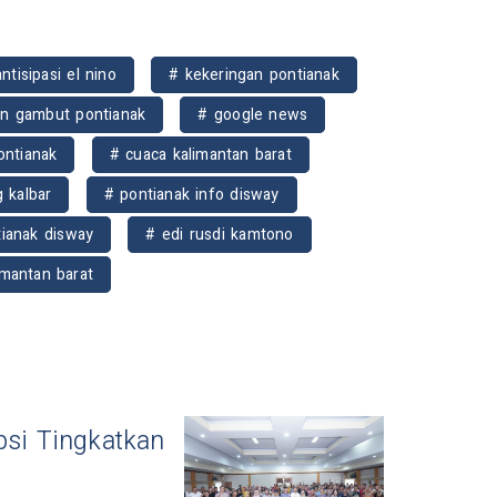
ntisipasi el nino
# kekeringan pontianak
an gambut pontianak
# google news
ontianak
# cuaca kalimantan barat
 kalbar
# pontianak info disway
ianak disway
# edi rusdi kamtono
imantan barat
psi Tingkatkan