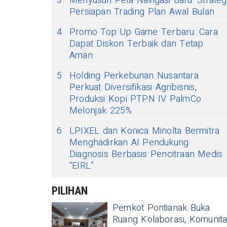
3
Menyusun Peta Navigasi Baru: Strateg
Persiapan Trading Plan Awal Bulan
4
Promo Top Up Game Terbaru: Cara
Dapat Diskon Terbaik dan Tetap
Aman
5
Holding Perkebunan Nusantara
Perkuat Diversifikasi Agribisnis,
Produksi Kopi PTPN IV PalmCo
Melonjak 225%
6
LPIXEL dan Konica Minolta Bermitra
Menghadirkan AI Pendukung
Diagnosis Berbasis Pencitraan Medis
“EIRL”
PILIHAN
Pemkot Pontianak Buka
Ruang Kolaborasi, Komunit