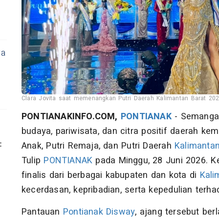
ra
Clara Jovita saat memenangkan Putri Daerah Kalimantan Barat 20
PONTIANAKINFO.COM,
PONTIANAK
- Semanga
budaya, pariwisata, dan citra positif daerah kem
Anak, Putri Remaja, dan Putri Daerah
Kalimantan
Tulip
PONTIANAK
pada Minggu, 28 Juni 2026. Ke
finalis dari berbagai kabupaten dan kota di
Kali
kecerdasan, kepribadian, serta kepedulian ter
Pantauan
Pontianak Disway
, ajang tersebut ber