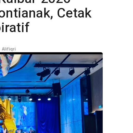
ontianak, Cetak
ratif
Alifiqri