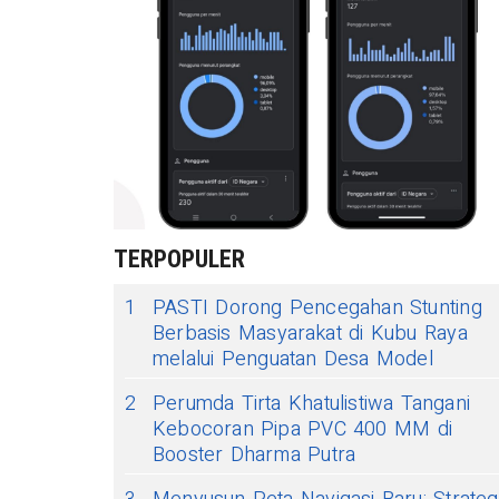
TERPOPULER
1
PASTI Dorong Pencegahan Stunting
Berbasis Masyarakat di Kubu Raya
melalui Penguatan Desa Model
2
Perumda Tirta Khatulistiwa Tangani
Kebocoran Pipa PVC 400 MM di
Booster Dharma Putra