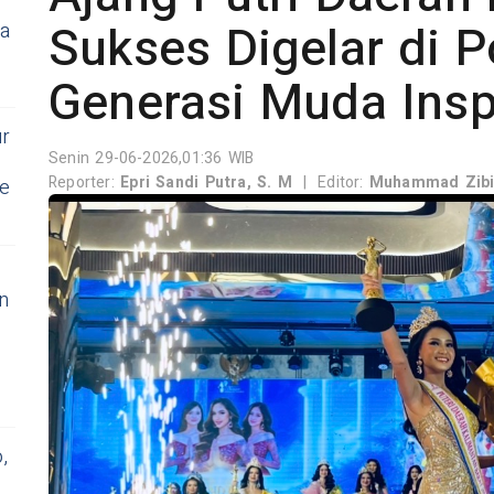
Sukses Digelar di P
ya
Generasi Muda Inspi
ur
Senin 29-06-2026,01:36 WIB
Reporter:
Epri Sandi Putra, S. M
|
Editor:
Muhammad Zibi 
se
an
,