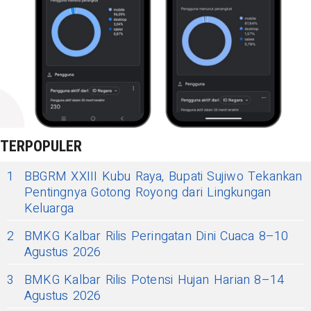
TERPOPULER
1
BBGRM XXIII Kubu Raya, Bupati Sujiwo Tekankan
Pentingnya Gotong Royong dari Lingkungan
Keluarga
2
BMKG Kalbar Rilis Peringatan Dini Cuaca 8–10
Agustus 2026
3
BMKG Kalbar Rilis Potensi Hujan Harian 8–14
Agustus 2026