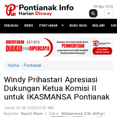
08 Agu 2026
SEKADAU
NEWS
PONTIANAK
KUBU RAYA
MELAWI
SI
Home
Pontianak
Windy Prihastari Apresiasi
Dukungan Ketua Komisi II
untuk IKASMANSA Pontianak
Jumat 26-06-2026,09:32 WIB
Reporter:
Nazril Ilham
|
Editor:
Muhammad Zibi Alifiqri