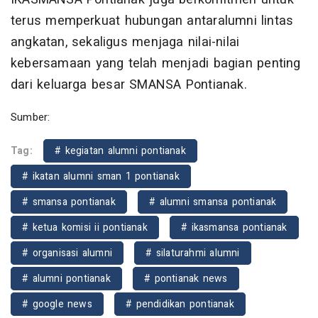
terus memperkuat hubungan antaralumni lintas
angkatan, sekaligus menjaga nilai-nilai
kebersamaan yang telah menjadi bagian penting
dari keluarga besar SMANSA Pontianak.
Sumber:
Tag:
# kegiatan alumni pontianak
# ikatan alumni sman 1 pontianak
# smansa pontianak
# alumni smansa pontianak
# ketua komisi ii pontianak
# ikasmansa pontianak
# organisasi alumni
# silaturahmi alumni
# alumni pontianak
# pontianak news
# google news
# pendidikan pontianak