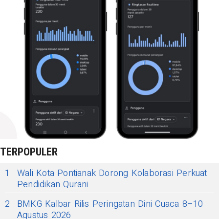
TERPOPULER
1
Wali Kota Pontianak Dorong Kolaborasi Perkuat
Pendidikan Qurani
2
BMKG Kalbar Rilis Peringatan Dini Cuaca 8–10
Agustus 2026