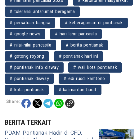
# hari lahir pancasila 2026
# kerukunan masyarakat
# toleransi antarumat beragama
# persatuan bangsa
# keberagaman di pontianak
# google news
# hari lahir pancasila
# nilai-nilai pancasila
# berita pontianak
# gotong royong
# pontianak hari ini
# pontianak info disway
# wali kota pontianak
# pontianak disway
# edi rusdi kamtono
# kota pontianak
# kalimantan barat
Share:
BERITA TERKAIT
PDAM Pontianak Hadir di CFD,