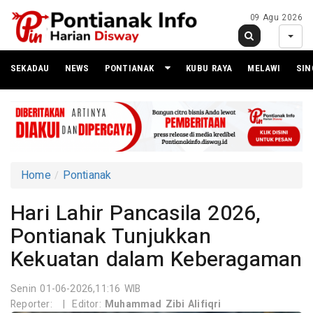
09 Agu 2026
SEKADAU
NEWS
PONTIANAK
KUBU RAYA
MELAWI
SI
Home
Pontianak
Hari Lahir Pancasila 2026,
Pontianak Tunjukkan
Kekuatan dalam Keberagaman
Senin 01-06-2026,11:16 WIB
Reporter:
|
Editor:
Muhammad Zibi Alifiqri