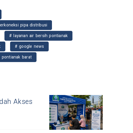
terkoneksi pipa distribusi
# layanan air bersih pontianak
k
# google news
 pontianak barat
udah Akses