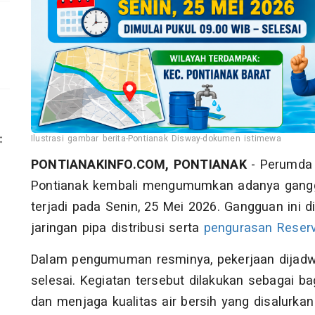
0
Ilustrasi gambar berita-Pontianak Disway-dokumen istimewa
PONTIANAKINFO.COM, PONTIANAK
- Perumda A
Pontianak kembali mengumumkan adanya ganggu
terjadi pada Senin, 25 Mei 2026. Gangguan ini d
jaringan pipa distribusi serta
pengurasan Reserv
Dalam pengumuman resminya, pekerjaan dijadwa
selesai. Kegiatan tersebut dilakukan sebagai b
dan menjaga kualitas air bersih yang disalurka