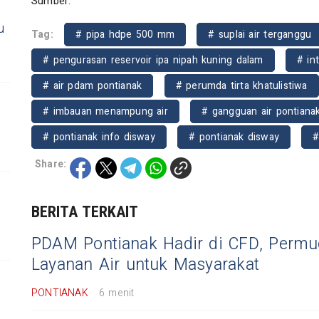
Sumber:
u
Tag:
# pipa hdpe 500 mm
# suplai air terganggu
# pengurasan reservoir ipa nipah kuning dalam
# in
# air pdam pontianak
# perumda tirta khatulistiwa
# imbauan menampung air
# gangguan air pontiana
# pontianak info disway
# pontianak disway
#
Share:
0
BERITA TERKAIT
PDAM Pontianak Hadir di CFD, Perm
Layanan Air untuk Masyarakat
PONTIANAK
6 menit