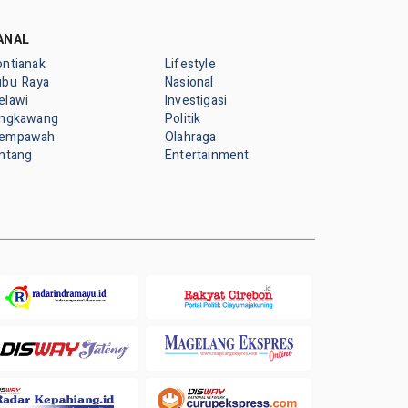
ANAL
ontianak
Lifestyle
ubu Raya
Nasional
elawi
Investigasi
ingkawang
Politik
empawah
Olahraga
intang
Entertainment