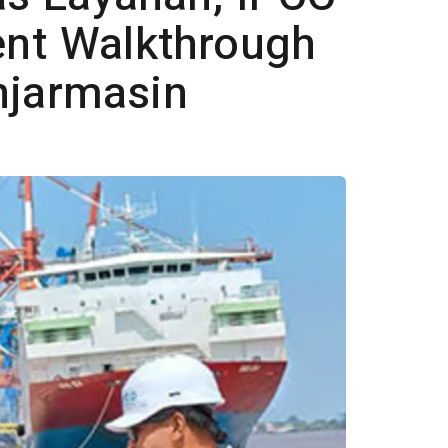
nt Walkthrough
njarmasin