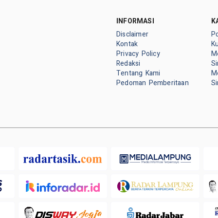
INFORMASI
K
Disclaimer
P
Kontak
K
Privacy Policy
M
Redaksi
S
Tentang Kami
M
Pedoman Pemberitaan
S