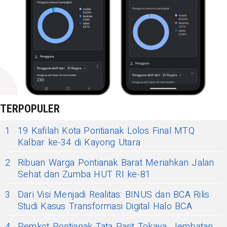
TERPOPULER
1
19 Kafilah Kota Pontianak Lolos Final MTQ
Kalbar ke-34 di Kayong Utara
2
Ribuan Warga Pontianak Barat Meriahkan Jalan
Sehat dan Zumba HUT RI ke-81
3
Dari Visi Menjadi Realitas: BINUS dan BCA Rilis
Studi Kasus Transformasi Digital Halo BCA
4
Pemkot Pontianak Tata Parit Tokaya, Jembatan