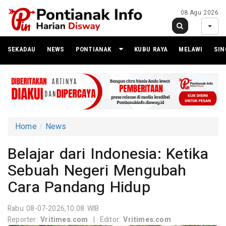
08 Agu 2026
SEKADAU
NEWS
PONTIANAK
KUBU RAYA
MELAWI
SI
Home
News
Belajar dari Indonesia: Ketika
Sebuah Negeri Mengubah
Cara Pandang Hidup
Rabu 08-07-2026,10:08 WIB
Reporter:
Vritimes.com
|
Editor:
Vritimes.com