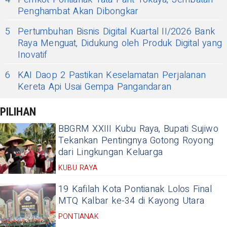
Penghambat Akan Dibongkar
5
Pertumbuhan Bisnis Digital Kuartal II/2026 Bank
Raya Menguat, Didukung oleh Produk Digital yang
Inovatif
6
KAI Daop 2 Pastikan Keselamatan Perjalanan
Kereta Api Usai Gempa Pangandaran
PILIHAN
BBGRM XXIII Kubu Raya, Bupati Sujiwo
Tekankan Pentingnya Gotong Royong
dari Lingkungan Keluarga
KUBU RAYA
19 Kafilah Kota Pontianak Lolos Final
MTQ Kalbar ke-34 di Kayong Utara
PONTIANAK