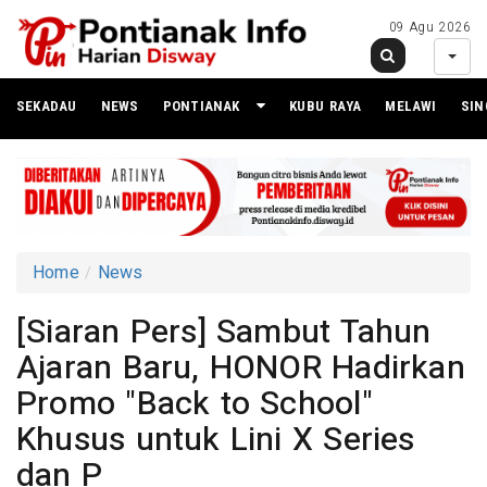
09 Agu 2026
SEKADAU
NEWS
PONTIANAK
KUBU RAYA
MELAWI
SI
Home
News
[Siaran Pers] Sambut Tahun
Ajaran Baru, HONOR Hadirkan
Promo "Back to School"
Khusus untuk Lini X Series
dan P