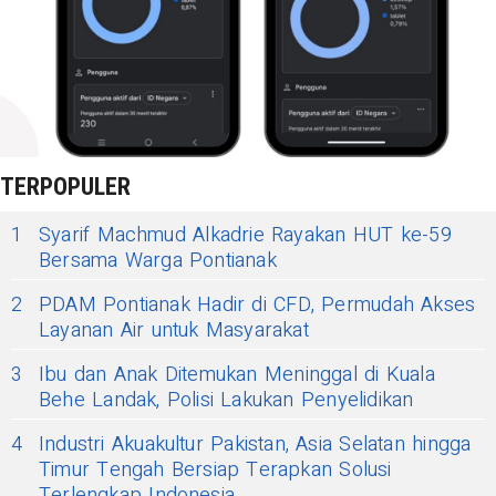
TERPOPULER
1
Syarif Machmud Alkadrie Rayakan HUT ke-59
Bersama Warga Pontianak
2
PDAM Pontianak Hadir di CFD, Permudah Akses
Layanan Air untuk Masyarakat
3
Ibu dan Anak Ditemukan Meninggal di Kuala
Behe Landak, Polisi Lakukan Penyelidikan
4
Industri Akuakultur Pakistan, Asia Selatan hingga
Timur Tengah Bersiap Terapkan Solusi
Terlengkap Indonesia