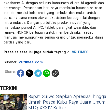
ekosistem AI dengan seluruh konsumen di era AI agentik dan
seterusnya. Perusahaan berupaya membuka batasan-batasan
industri melalui kolaborasi yang terbuka dan mulus untuk
bersama-sama menciptakan ekosistem berbagi nilai dengan
mitra industri. Dengan portofolio produk inovatif yang
mencakup ponsel AI, PC, tablet, perangkat wearable, dan
lainnya, HONOR bertujuan untuk memberdayakan setiap
manusia, memungkinkan semua orang untuk merangkul dunia
cerdas yang baru.
Press release ini juga sudah tayang di
VRITIMES.
Sumber:
vritimes.com
Share:
TERKINI
Bupati Sujiwo Siapkan Apresiasi hingga
Umrah Pasca Kubu Raya Juara Umum
MTQ XXXIV Kalbar