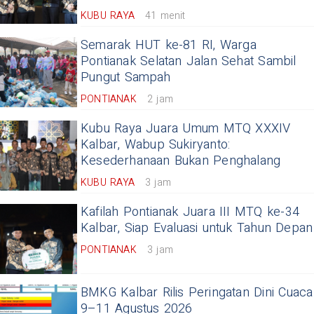
KUBU RAYA
41 menit
Semarak HUT ke-81 RI, Warga
Pontianak Selatan Jalan Sehat Sambil
Pungut Sampah
PONTIANAK
2 jam
Kubu Raya Juara Umum MTQ XXXIV
Kalbar, Wabup Sukiryanto:
Kesederhanaan Bukan Penghalang
KUBU RAYA
3 jam
Kafilah Pontianak Juara III MTQ ke-34
Kalbar, Siap Evaluasi untuk Tahun Depan
PONTIANAK
3 jam
BMKG Kalbar Rilis Peringatan Dini Cuaca
9–11 Agustus 2026