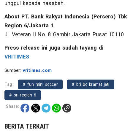
unggul kepada nasabah.
About PT. Bank Rakyat Indonesia (Persero) Tbk
Region 6/Jakarta 1
Jl. Veteran II No. 8 Gambir Jakarta Pusat 10110
Press release ini juga sudah tayang di
VRITIMES
Sumber:
vritimes.com
Tag:
# fun mini soccer
# bri bo kramat jati
# bri region 6
Share:
BERITA TERKAIT