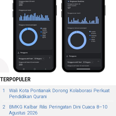
TERPOPULER
1
Wali Kota Pontianak Dorong Kolaborasi Perkuat
Pendidikan Qurani
2
BMKG Kalbar Rilis Peringatan Dini Cuaca 8–10
Agustus 2026