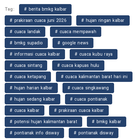
Tag:
# berita bmkg kalbar
# prakiraan cuaca juni 2026
# hujan ringan kalbar
# cuaca landak
# cuaca mempawah
# bmkg supadio
# google news
# informasi cuaca kalbar
# cuaca kubu raya
# cuaca sintang
# cuaca kapuas hulu
# cuaca ketapang
# cuaca kalimantan barat hari ini
# hujan harian kalbar
# cuaca singkawang
# hujan sedang kalbar
# cuaca pontianak
# cuaca kalbar
# prakiraan cuaca kalbar
# potensi hujan kalimantan barat
# bmkg kalbar
# pontianak info disway
# pontianak disway