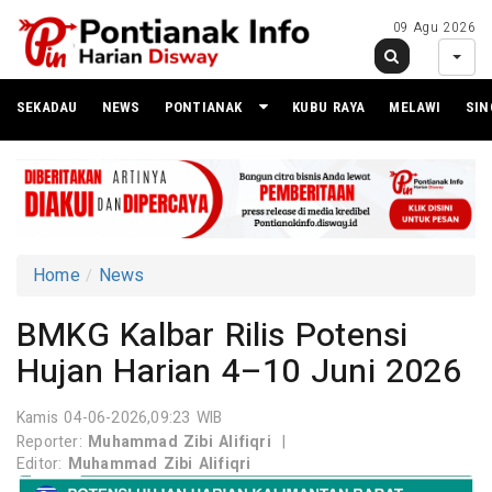
09 Agu 2026
SEKADAU
NEWS
PONTIANAK
KUBU RAYA
MELAWI
SI
Home
News
BMKG Kalbar Rilis Potensi
Hujan Harian 4–10 Juni 2026
Kamis 04-06-2026,09:23 WIB
Reporter:
Muhammad Zibi Alifiqri
|
Editor:
Muhammad Zibi Alifiqri