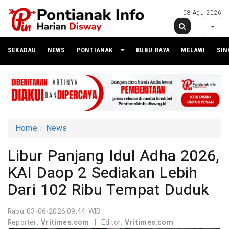
08 Agu 2026
SEKADAU
NEWS
PONTIANAK
KUBU RAYA
MELAWI
SI
Home
News
Libur Panjang Idul Adha 2026,
KAI Daop 2 Sediakan Lebih
Dari 102 Ribu Tempat Duduk
Rabu 03-06-2026,09:44 WIB
Reporter:
Vritimes.com
|
Editor:
Vritimes.com