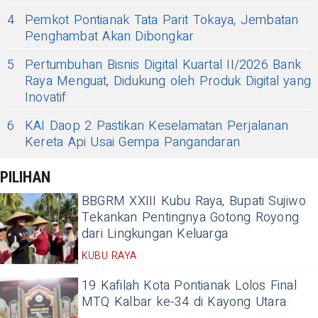
4
Pemkot Pontianak Tata Parit Tokaya, Jembatan
Penghambat Akan Dibongkar
5
Pertumbuhan Bisnis Digital Kuartal II/2026 Bank
Raya Menguat, Didukung oleh Produk Digital yang
Inovatif
6
KAI Daop 2 Pastikan Keselamatan Perjalanan
Kereta Api Usai Gempa Pangandaran
PILIHAN
BBGRM XXIII Kubu Raya, Bupati Sujiwo
Tekankan Pentingnya Gotong Royong
dari Lingkungan Keluarga
KUBU RAYA
19 Kafilah Kota Pontianak Lolos Final
MTQ Kalbar ke-34 di Kayong Utara