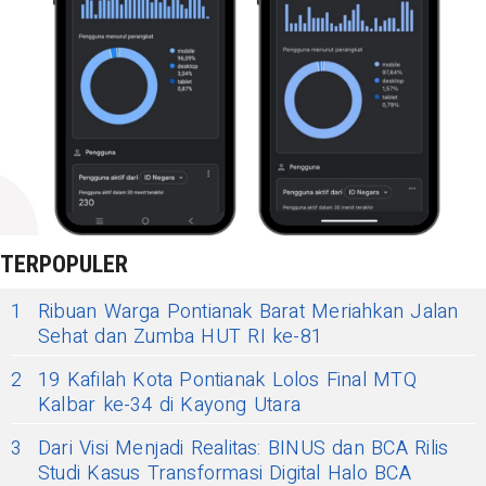
TERPOPULER
1
Ribuan Warga Pontianak Barat Meriahkan Jalan
Sehat dan Zumba HUT RI ke-81
2
19 Kafilah Kota Pontianak Lolos Final MTQ
Kalbar ke-34 di Kayong Utara
3
Dari Visi Menjadi Realitas: BINUS dan BCA Rilis
Studi Kasus Transformasi Digital Halo BCA