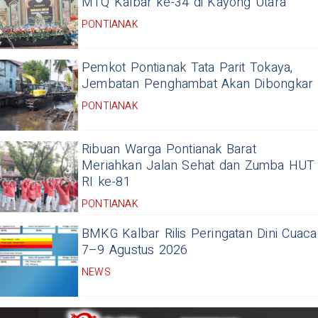
MTQ Kalbar ke-34 di Kayong Utara
PONTIANAK
Pemkot Pontianak Tata Parit Tokaya,
Jembatan Penghambat Akan Dibongkar
PONTIANAK
Ribuan Warga Pontianak Barat
Meriahkan Jalan Sehat dan Zumba HUT
RI ke-81
PONTIANAK
BMKG Kalbar Rilis Peringatan Dini Cuaca
7–9 Agustus 2026
NEWS