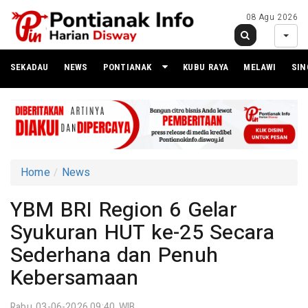
08 Agu 2026
SEKADAU
NEWS
PONTIANAK
KUBU RAYA
MELAWI
SI
Home
News
YBM BRI Region 6 Gelar
Syukuran HUT ke-25 Secara
Sederhana dan Penuh
Kebersamaan
Rabu 03-06-2026,09:40 WIB