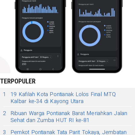
TERPOPULER
1
19 Kafilah Kota Pontianak Lolos Final MTQ
Kalbar ke-34 di Kayong Utara
2
Ribuan Warga Pontianak Barat Meriahkan Jalan
Sehat dan Zumba HUT RI ke-81
3
Pemkot Pontianak Tata Parit Tokaya, Jembatan