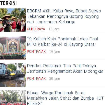
TERKINI
BBGRM XXIII Kubu Raya, Bupati Sujiwo
Tekankan Pentingnya Gotong Royong
dari Lingkungan Keluarga
KUBU RAYA
18 jam
19 Kafilah Kota Pontianak Lolos Final
MTQ Kalbar ke-34 di Kayong Utara
PONTIANAK
19 jam
Pemkot Pontianak Tata Parit Tokaya,
Jembatan Penghambat Akan Dibongkar
PONTIANAK
20 jam
Ribuan Warga Pontianak Barat
Meriahkan Jalan Sehat dan Zumba HUT
RI ke-81