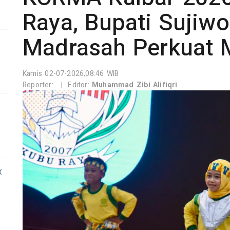
Raya, Bupati Sujiw
Madrasah Perkuat 
0
Kamis 02-07-2026,08:46 WIB
Reporter:
|
Editor:
Muhammad Zibi Alifiqri
x