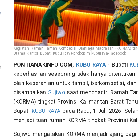
m
?
Kegiatan Ramah Tamah Kompetisi Olahraga Madrasah (KORMA) tingk
Utama Kantor Bupati Kubu Raya-prokopim_kuburaya-Facebook
PONTIANAKINFO.COM,
KUBU RAYA
- Bupati
KU
keberhasilan seseorang tidak hanya ditentukan
oleh keberanian untuk tampil, berkompetisi, dan
disampaikan
Sujiwo
saat menghadiri Ramah Ta
(KORMA) tingkat Provinsi Kalimantan Barat Tah
Bupati
KUBU RAYA
pada Rabu, 1 Juli 2026. Sela
menjadi tuan rumah KORMA tingkat Provinsi Ka
Sujiwo mengatakan KORMA menjadi ajang bagi 