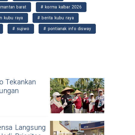
imantan barat
# korma kalbar 2026
n kubu raya
# berita kubu raya
# sujiwo
# pontianak info disway
wo Tekankan
kungan
Rensa Langsung