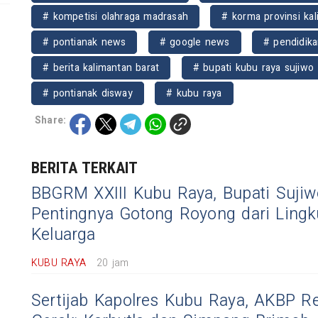
# kompetisi olahraga madrasah
# korma provinsi kal
# pontianak news
# google news
# pendidika
# berita kalimantan barat
# bupati kubu raya sujiwo
# pontianak disway
# kubu raya
Share:
BERITA TERKAIT
BBGRM XXIII Kubu Raya, Bupati Suji
Pentingnya Gotong Royong dari Ling
Keluarga
KUBU RAYA
20 jam
Sertijab Kapolres Kubu Raya, AKBP 