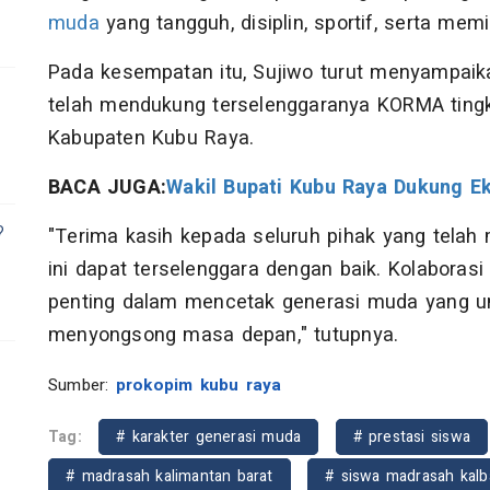
muda
yang tangguh, disiplin, sportif, serta mem
Pada kesempatan itu, Sujiwo turut menyampaika
telah mendukung terselenggaranya KORMA tingka
Kabupaten Kubu Raya.
BACA JUGA:
Wakil Bupati Kubu Raya Dukung E
?
"Terima kasih kepada seluruh pihak yang tela
ini dapat terselenggara dengan baik. Kolaboras
penting dalam mencetak generasi muda yang ung
menyongsong masa depan," tutupnya.
Sumber:
prokopim kubu raya
Tag:
# karakter generasi muda
# prestasi siswa
# madrasah kalimantan barat
# siswa madrasah kalb