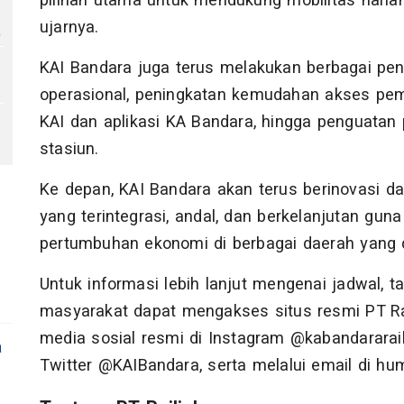
pilihan utama untuk mendukung mobilitas haria
ujarnya.
a
KAI Bandara juga terus melakukan berbagai peni
operasional, peningkatan kemudahan akses pemb
KAI dan aplikasi KA Bandara, hingga penguatan
stasiun.
Ke depan, KAI Bandara akan terus berinovasi d
yang terintegrasi, andal, dan berkelanjutan gun
pertumbuhan ekonomi di berbagai daerah yang d
Untuk informasi lebih lanjut mengenai jadwal, t
masyarakat dapat mengakses situs resmi PT Raili
media sosial resmi di Instagram @kabandararai
a
Twitter @KAIBandara, serta melalui email di
hum