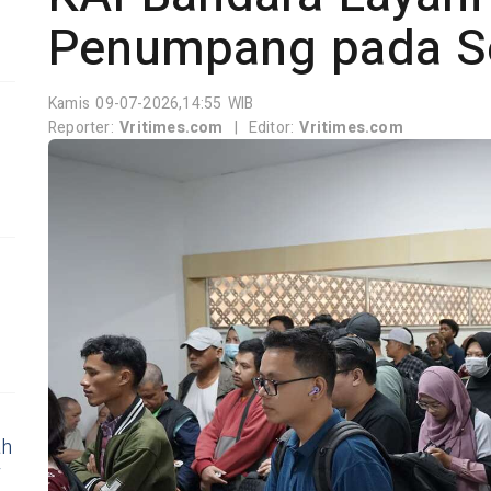
Penumpang pada Se
Kamis 09-07-2026,14:55 WIB
Reporter:
Vritimes.com
|
Editor:
Vritimes.com
ah
r