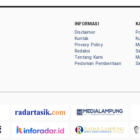
INFORMASI
K
Disclaimer
P
Kontak
K
Privacy Policy
M
Redaksi
S
Tentang Kami
M
Pedoman Pemberitaan
S