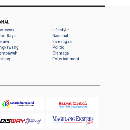
ANAL
ontianak
Lifestyle
ubu Raya
Nasional
elawi
Investigasi
ingkawang
Politik
empawah
Olahraga
intang
Entertainment