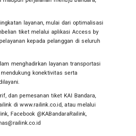
n maupun perjalanan menuju bandara,"
ngkatan layanan, mulai dari optimalisasi
elian tiket melalui aplikasi Access by
 pelayanan kepada pelanggan di seluruh
alam menghadirkan layanan transportasi
a mendukung konektivitas serta
ilayani.
arif, dan pemesanan tiket KAI Bandara,
nk di www.railink.co.id, atau melalui
link, Facebook @KABandaraRailink,
as@railink.co.id